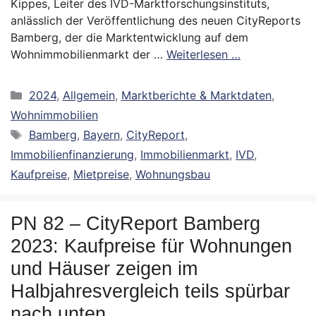
Kippes, Leiter des IVD-Marktforschungsinstituts,
anlässlich der Veröffentlichung des neuen CityReports
Bamberg, der die Marktentwicklung auf dem
Wohnimmobilienmarkt der …
Weiterlesen …
Kategorien
2024
,
Allgemein
,
Marktberichte & Marktdaten
,
Wohnimmobilien
Schlagwörter
Bamberg
,
Bayern
,
CityReport
,
Immobilienfinanzierung
,
Immobilienmarkt
,
IVD
,
Kaufpreise
,
Mietpreise
,
Wohnungsbau
PN 82 – CityReport Bamberg
2023: Kaufpreise für Wohnungen
und Häuser zeigen im
Halbjahresvergleich teils spürbar
nach unten