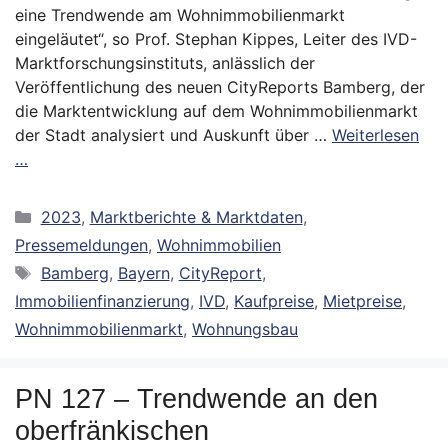
eine Trendwende am Wohnimmobilienmarkt
eingeläutet“, so Prof. Stephan Kippes, Leiter des IVD-
Marktforschungsinstituts, anlässlich der
Veröffentlichung des neuen CityReports Bamberg, der
die Marktentwicklung auf dem Wohnimmobilienmarkt
der Stadt analysiert und Auskunft über …
Weiterlesen
…
Kategorien
2023
,
Marktberichte & Marktdaten
,
Pressemeldungen
,
Wohnimmobilien
Schlagwörter
Bamberg
,
Bayern
,
CityReport
,
Immobilienfinanzierung
,
IVD
,
Kaufpreise
,
Mietpreise
,
Wohnimmobilienmarkt
,
Wohnungsbau
PN 127 – Trendwende an den
oberfränkischen