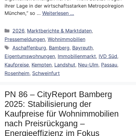
ihrer Lage in der wirtschaftsstarken Metropolregion
München,“ so …
Weiterlesen …
Kategorien
2026
,
Marktberichte & Marktdaten
,
Pressemeldungen
,
Wohnimmobilien
Schlagwörter
Aschaffenburg
,
Bamberg
,
Bayreuth
,
Eigentumswohnungen
,
Immobilienmarkt
,
IVD Süd
,
Kaufpreise
,
Kempten
,
Landshut
,
Neu-Ulm
,
Passau
,
Rosenheim
,
Schweinfurt
PN 86 – CityReport Bamberg
2025: Stabilisierung der
Kaufpreise für Wohnimmobilien
nach Preisrückgang –
Energieeffizienz im Fokus