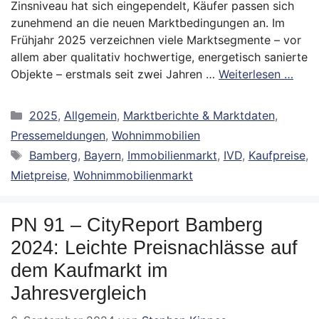
Zinsniveau hat sich eingependelt, Käufer passen sich
zunehmend an die neuen Marktbedingungen an. Im
Frühjahr 2025 verzeichnen viele Marktsegmente – vor
allem aber qualitativ hochwertige, energetisch sanierte
Objekte – erstmals seit zwei Jahren …
Weiterlesen …
Kategorien
2025
,
Allgemein
,
Marktberichte & Marktdaten
,
Pressemeldungen
,
Wohnimmobilien
Schlagwörter
Bamberg
,
Bayern
,
Immobilienmarkt
,
IVD
,
Kaufpreise
,
Mietpreise
,
Wohnimmobilienmarkt
PN 91 – CityReport Bamberg
2024: Leichte Preisnachlässe auf
dem Kaufmarkt im
Jahresvergleich