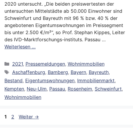
2020 untersucht. „Die beiden preiswertesten der
untersuchten Mittelstädte ab 50.000 Einwohner sind
Schweinfurt und Bayreuth mit 96 % bzw. 40 % der
angebotenen Eigentumswohnungen im Preissegment
bis unter 2.500 €/m²“, so Prof. Stephan Kippes, Leiter
des IVD-Marktforschungs-instituts. Passau …
Weiterlesen …
Kategorien
2021
,
Pressemeldungen
,
Wohnimmobilien
Schlagwörter
Aschaffenburg
,
Bamberg
,
Bayern
,
Bayreuth
,
Bestand
,
Eigentumswohnungen
,
Immobilienmarkt
,
Kempten
,
Neu-Ulm
,
Passau
,
Rosenheim
,
Schweinfurt
,
Wohnimmobilien
Seite
Seite
1
2
Weiter
→