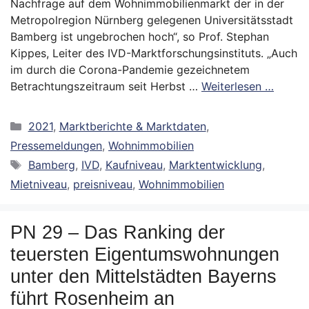
Nachfrage auf dem Wohnimmobilienmarkt der in der
Metropolregion Nürnberg gelegenen Universitätsstadt
Bamberg ist ungebrochen hoch“, so Prof. Stephan
Kippes, Leiter des IVD-Marktforschungsinstituts. „Auch
im durch die Corona-Pandemie gezeichnetem
Betrachtungszeitraum seit Herbst …
Weiterlesen …
Kategorien
2021
,
Marktberichte & Marktdaten
,
Pressemeldungen
,
Wohnimmobilien
Schlagwörter
Bamberg
,
IVD
,
Kaufniveau
,
Marktentwicklung
,
Mietniveau
,
preisniveau
,
Wohnimmobilien
PN 29 – Das Ranking der
teuersten Eigentumswohnungen
unter den Mittelstädten Bayerns
führt Rosenheim an