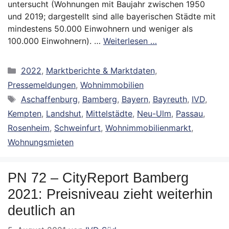
untersucht (Wohnungen mit Baujahr zwischen 1950
und 2019; dargestellt sind alle bayerischen Städte mit
mindestens 50.000 Einwohnern und weniger als
100.000 Einwohnern). …
Weiterlesen …
Kategorien
2022
,
Marktberichte & Marktdaten
,
Pressemeldungen
,
Wohnimmobilien
Schlagwörter
Aschaffenburg
,
Bamberg
,
Bayern
,
Bayreuth
,
IVD
,
Kempten
,
Landshut
,
Mittelstädte
,
Neu-Ulm
,
Passau
,
Rosenheim
,
Schweinfurt
,
Wohnimmobilienmarkt
,
Wohnungsmieten
PN 72 – CityReport Bamberg
2021: Preisniveau zieht weiterhin
deutlich an