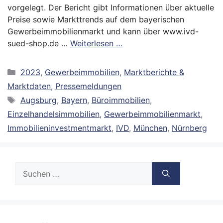
vorgelegt. Der Bericht gibt Informationen über aktuelle
Preise sowie Markttrends auf dem bayerischen
Gewerbeimmobilienmarkt und kann über www.ivd-
sued-shop.de …
Weiterlesen …
Kategorien
2023
,
Gewerbeimmobilien
,
Marktberichte &
Marktdaten
,
Pressemeldungen
Schlagwörter
Augsburg
,
Bayern
,
Büroimmobilien
,
Einzelhandelsimmobilien
,
Gewerbeimmobilienmarkt
,
Immobilieninvestmentmarkt
,
IVD
,
München
,
Nürnberg
Suche
nach: