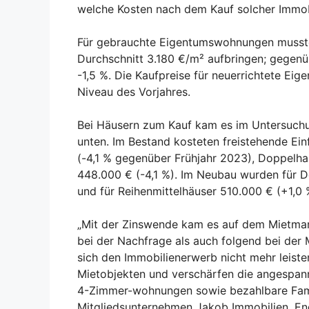
welche Kosten nach dem Kauf solcher Immob
Für gebrauchte Eigentumswohnungen musste
Durchschnitt 3.180 €/m² aufbringen; gegenü
-1,5 %. Die Kaufpreise für neuerrichtete E
Niveau des Vorjahres.
Bei Häusern zum Kauf kam es im Untersuchu
unten. Im Bestand kosteten freistehende Ein
(-4,1 % gegenüber Frühjahr 2023), Doppelha
448.000 € (-4,1 %). Im Neubau wurden für D
und für Reihenmittelhäuser 510.000 € (+1,0 
„Mit der Zinswende kam es auf dem Mietmar
bei der Nachfrage als auch folgend bei der 
sich den Immobilienerwerb nicht mehr leist
Mietobjekten und verschärfen die angespann
4-Zimmer-wohnungen sowie bezahlbare Fami
Mitgliedsunternehmen Jakob Immobilien, En