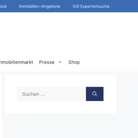
ook
Immobilien-Angebote
IVD Expertensuche
mmobilienmarkt
Presse
Shop
Suche
nach: