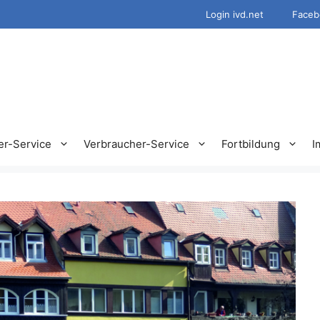
Login ivd.net
Faceb
er-Service
Verbraucher-Service
Fortbildung
I