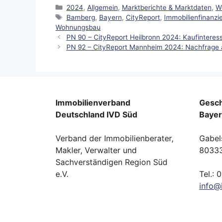
Kategorien
2024
,
Allgemein
,
Marktberichte & Marktdaten
,
W
Schlagwörter
Bamberg
,
Bayern
,
CityReport
,
Immobilienfinanzi
Wohnungsbau
PN 90 – CityReport Heilbronn 2024: Kaufintere
PN 92 – CityReport Mannheim 2024: Nachfrage 
Immobilienverband
Gesch
Deutschland IVD Süd
Baye
Verband der Immobilienberater,
Gabel
Makler, Verwalter und
8033
Sachverständigen Region Süd
e.V.
Tel.: 
info
@