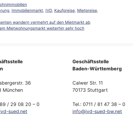
ohnimmobilien
erung
,
Immobilienmarkt
,
IVD
,
Kaufpreise
,
Mietpreise
,
ssenten wandern vermehrt auf den Mietmarkt ab
am Mietwohnungsmarkt weiterhin sehr hoch
äftsstelle
Geschäftsstelle
rn
Baden-Württemberg
sbergerstr. 36
Calwer Str. 11
3 München
70173 Stuttgart
089 / 29 08 20 – 0
Tel.: 0711 / 81 47 38 – 0
ivd-
sued.
net
info
@
ivd-
sued-bw.
net