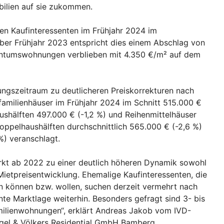
ilien auf sie zukommen.
n Kaufinteressenten im Frühjahr 2024 im
ber Frühjahr 2023 entspricht dies einem Abschlag von
igentumswohnungen verblieben mit 4.350 €/m² auf dem
ngszeitraum zu deutlicheren Preiskorrekturen nach
familienhäuser im Frühjahr 2024 im Schnitt 515.000 €
ushälften 497.000 € (-1,2 %) und Reihenmittelhäuser
oppelhaushälften durchschnittlich 565.000 € (-2,6 %)
%) veranschlagt.
kt ab 2022 zu einer deutlich höheren Dynamik sowohl
Mietpreisentwicklung. Ehemalige Kaufinteressenten, die
en können bzw. wollen, suchen derzeit vermehrt nach
te Marktlage weiterhin. Besonders gefragt sind 3- bis
lienwohnungen“, erklärt Andreas Jakob vom IVD-
gel & Völkers Residential GmbH Bamberg.