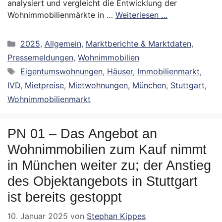
analysiert und vergleicht die Entwicklung der
Wohnimmobilienmärkte in …
Weiterlesen …
Kategorien
2025
,
Allgemein
,
Marktberichte & Marktdaten
,
Pressemeldungen
,
Wohnimmobilien
Schlagwörter
Eigentumswohnungen
,
Häuser
,
Immobilienmarkt
,
IVD
,
Mietpreise
,
Mietwohnungen
,
München
,
Stuttgart
,
Wohnimmobilienmarkt
PN 01 – Das Angebot an
Wohnimmobilien zum Kauf nimmt
in München weiter zu; der Anstieg
des Objektangebots in Stuttgart
ist bereits gestoppt
10. Januar 2025
von
Stephan Kippes