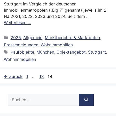
Stuttgart im Vergleich der deutschen
Immobilienmetropolen („Big 7“ genannt) jeweils im 2.
HJ 2021, 2022, 2023 und 2024. Seit dem …
Weiterlesen …
Kategorien
2025
,
Allgemein
,
Marktberichte & Marktdaten
,
Pressemeldungen
,
Wohnimmobilien
Schlagwörter
Kaufobjekte
,
München
,
Objektangebot
,
Stuttgart
,
Wohnimmobilien
Seite
Seite
Seite
←
Zurück
1
…
13
14
Suche
nach: