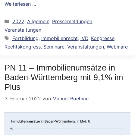
Weiterlesen …
Kategorien
2022
,
Allgemein
,
Pressemeldungen
,
Veranstaltungen
Schlagwörter
Fortbildung
,
Immobilienrecht
,
IVD
,
Kongresse
,
Rechtskongress
,
Seminare
,
Veranstaltungen
,
Webinare
PN 11 – Immobilienumsätze in
Baden-Württemberg mit 9,1% im
Plus
3. Februar 2022
von
Manuel Boehme