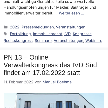
und hielt wichtige Gerichtsurteile sowie wertvolle
Handlungsempfehlungen für Makler, Bauträger und
Immobilienverwalter bereit. …
Weiterlesen …
Kategorien
2022
,
Pressemeldungen
,
Veranstaltungen
Schlagwörter
Fortbildung
,
Immobilienrecht
,
IVD
,
Kongresse
,
Rechtskongress
,
Seminare
,
Veranstaltungen
,
Webinare
PN 13 – Online-
Verwalterkongress des IVD Süd
findet am 17.02.2022 statt
11. Februar 2022
von
Manuel Boehme