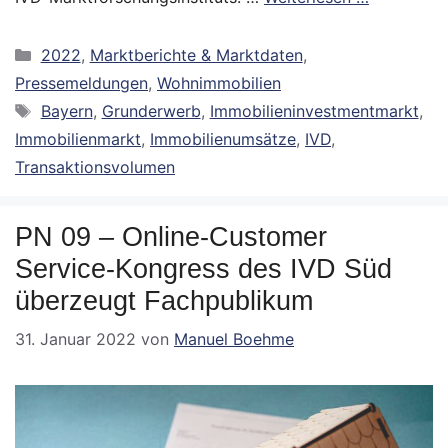
Kategorien
2022
,
Marktberichte & Marktdaten
,
Pressemeldungen
,
Wohnimmobilien
Schlagwörter
Bayern
,
Grunderwerb
,
Immobilieninvestmentmarkt
,
Immobilienmarkt
,
Immobilienumsätze
,
IVD
,
Transaktionsvolumen
PN 09 – Online-Customer
Service-Kongress des IVD Süd
überzeugt Fachpublikum
31. Januar 2022
von
Manuel Boehme