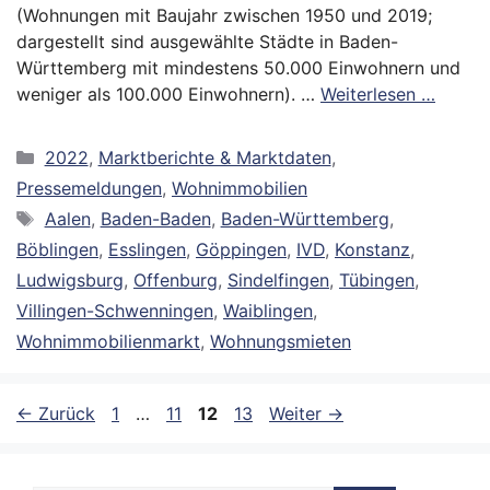
(Wohnungen mit Baujahr zwischen 1950 und 2019;
dargestellt sind ausgewählte Städte in Baden-
Württemberg mit mindestens 50.000 Einwohnern und
weniger als 100.000 Einwohnern). …
Weiterlesen …
Kategorien
2022
,
Marktberichte & Marktdaten
,
Pressemeldungen
,
Wohnimmobilien
Schlagwörter
Aalen
,
Baden-Baden
,
Baden-Württemberg
,
Böblingen
,
Esslingen
,
Göppingen
,
IVD
,
Konstanz
,
Ludwigsburg
,
Offenburg
,
Sindelfingen
,
Tübingen
,
Villingen-Schwenningen
,
Waiblingen
,
Wohnimmobilienmarkt
,
Wohnungsmieten
Seite
Seite
Seite
Seite
←
Zurück
1
…
11
12
13
Weiter
→