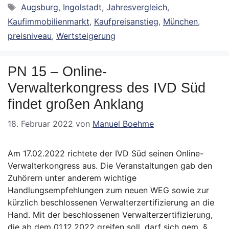
Schlagwörter
Augsburg
,
Ingolstadt
,
Jahresvergleich
,
Kaufimmobilienmarkt
,
Kaufpreisanstieg
,
München
,
preisniveau
,
Wertsteigerung
PN 15 – Online-
Verwalterkongress des IVD Süd
findet großen Anklang
18. Februar 2022
von
Manuel Boehme
Am 17.02.2022 richtete der IVD Süd seinen Online-
Verwalterkongress aus. Die Veranstaltungen gab den
Zuhörern unter anderem wichtige
Handlungsempfehlungen zum neuen WEG sowie zur
kürzlich beschlossenen Verwalterzertifizierung an die
Hand. Mit der beschlossenen Verwalterzertifizierung,
die ab dem 01.12.2022 greifen soll, darf sich gem. §