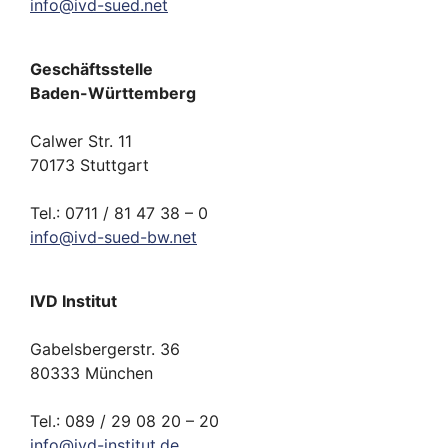
info
@
ivd-
sued.
net
Geschäftsstelle
Baden-Württemberg
Calwer Str. 11
70173 Stuttgart
Tel.: 0711 / 81 47 38 – 0
info
@
ivd-
sued-bw.
net
IVD Institut
Gabelsbergerstr. 36
80333 München
Tel.: 089 / 29 08 20 – 20
info
@
ivd-
institut.
de