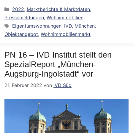
Kategorien
2022
,
Marktberichte & Marktdaten
,
Pressemeldungen
,
Wohnimmobilien
Schlagwörter
Eigentumswohnungen
,
IVD
,
München
,
Objektangebot
,
Wohnimmobilienmarkt
PN 16 – IVD Institut stellt den
SpezialReport „München-
Augsburg-Ingolstadt“ vor
21. Februar 2022
von
IVD Süd