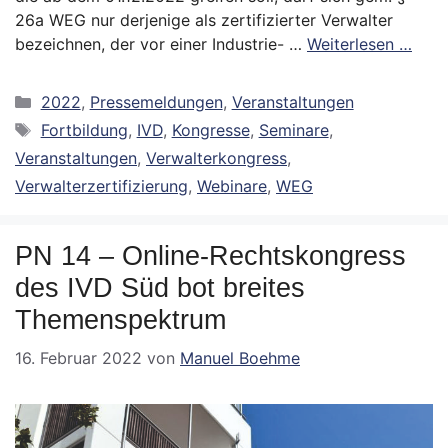
26a WEG nur derjenige als zertifizierter Verwalter
bezeichnen, der vor einer Industrie- …
Weiterlesen …
Kategorien
2022
,
Pressemeldungen
,
Veranstaltungen
Schlagwörter
Fortbildung
,
IVD
,
Kongresse
,
Seminare
,
Veranstaltungen
,
Verwalterkongress
,
Verwalterzertifizierung
,
Webinare
,
WEG
PN 14 – Online-Rechtskongress
des IVD Süd bot breites
Themenspektrum
16. Februar 2022
von
Manuel Boehme