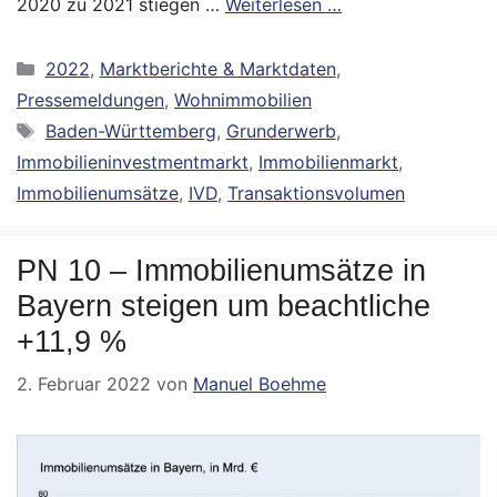
2020 zu 2021 stiegen …
Weiterlesen …
Kategorien
2022
,
Marktberichte & Marktdaten
,
Pressemeldungen
,
Wohnimmobilien
Schlagwörter
Baden-Württemberg
,
Grunderwerb
,
Immobilieninvestmentmarkt
,
Immobilienmarkt
,
Immobilienumsätze
,
IVD
,
Transaktionsvolumen
PN 10 – Immobilienumsätze in
Bayern steigen um beachtliche
+11,9 %
2. Februar 2022
von
Manuel Boehme