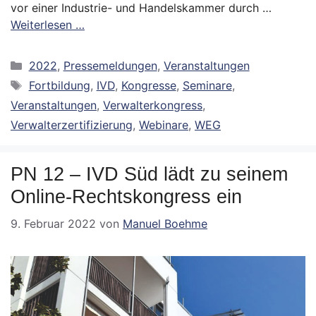
vor einer Industrie- und Handelskammer durch …
Weiterlesen …
Kategorien
2022
,
Pressemeldungen
,
Veranstaltungen
Schlagwörter
Fortbildung
,
IVD
,
Kongresse
,
Seminare
,
Veranstaltungen
,
Verwalterkongress
,
Verwalterzertifizierung
,
Webinare
,
WEG
PN 12 – IVD Süd lädt zu seinem
Online-Rechtskongress ein
9. Februar 2022
von
Manuel Boehme