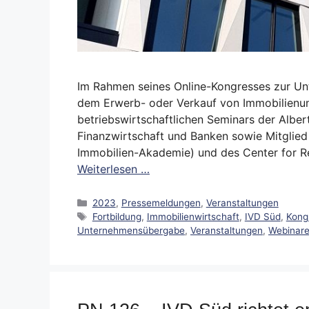
Im Rahmen seines Online-Kongresses zur Un
dem Erwerb- oder Verkauf von Immobilienunt
betriebswirtschaftlichen Seminars der Albe
Finanzwirtschaft und Banken sowie Mitglied
Immobilien-Akademie) und des Center for Re
Weiterlesen …
Kategorien
2023
,
Pressemeldungen
,
Veranstaltungen
Schlagwörter
Fortbildung
,
Immobilienwirtschaft
,
IVD Süd
,
Kong
Unternehmensübergabe
,
Veranstaltungen
,
Webinar