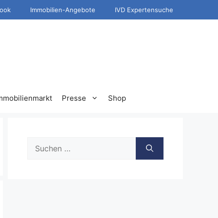
ook
Immobilien-Angebote
IVD Expertensuche
mmobilienmarkt
Presse
Shop
Suche
nach: