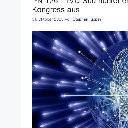
PN 126 – IVD Süd richtet er
Kongress aus
31. Oktober 2023
von
Stephan Kippes