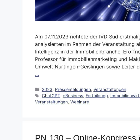
Am 07.11.2023 richtete der IVD Süd erstmali
analysierten im Rahmen der Veranstaltung ak
Intelligenz in der Immobilienbranche. Eröff
Professor für Immobilienmarketing und Makl
Umwelt Nürtingen-Geislingen sowie Leiter 
…
Kategorien
2023
,
Pressemeldungen
,
Veranstaltungen
Schlagwörter
ChatGPT
,
eBusiness
,
Fortbildung
,
Immobilienwirt
Veranstaltungen
,
Webinare
PN 130 – Online-Kongress 