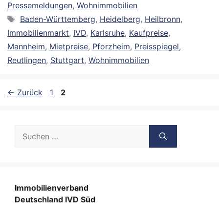
Pressemeldungen
,
Wohnimmobilien
Schlagwörter
Baden-Württemberg
,
Heidelberg
,
Heilbronn
,
Immobilienmarkt
,
IVD
,
Karlsruhe
,
Kaufpreise
,
Mannheim
,
Mietpreise
,
Pforzheim
,
Preisspiegel
,
Reutlingen
,
Stuttgart
,
Wohnimmobilien
Seite
Seite
←
Zurück
1
2
Suche
nach:
Immobilienverband
Deutschland IVD Süd