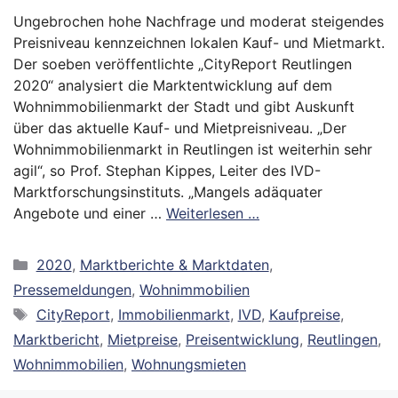
Ungebrochen hohe Nachfrage und moderat steigendes
Preisniveau kennzeichnen lokalen Kauf- und Mietmarkt.
Der soeben veröffentlichte „CityReport Reutlingen
2020“ analysiert die Marktentwicklung auf dem
Wohnimmobilienmarkt der Stadt und gibt Auskunft
über das aktuelle Kauf- und Mietpreisniveau. „Der
Wohnimmobilienmarkt in Reutlingen ist weiterhin sehr
agil“, so Prof. Stephan Kippes, Leiter des IVD-
Marktforschungsinstituts. „Mangels adäquater
Angebote und einer …
Weiterlesen …
Kategorien
2020
,
Marktberichte & Marktdaten
,
Pressemeldungen
,
Wohnimmobilien
Schlagwörter
CityReport
,
Immobilienmarkt
,
IVD
,
Kaufpreise
,
Marktbericht
,
Mietpreise
,
Preisentwicklung
,
Reutlingen
,
Wohnimmobilien
,
Wohnungsmieten