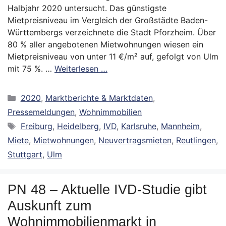
Halbjahr 2020 untersucht. Das günstigste
Mietpreisniveau im Vergleich der Großstädte Baden-
Württembergs verzeichnete die Stadt Pforzheim. Über
80 % aller angebotenen Mietwohnungen wiesen ein
Mietpreisniveau von unter 11 €/m² auf, gefolgt von Ulm
mit 75 %. …
Weiterlesen …
Kategorien
2020
,
Marktberichte & Marktdaten
,
Pressemeldungen
,
Wohnimmobilien
Schlagwörter
Freiburg
,
Heidelberg
,
IVD
,
Karlsruhe
,
Mannheim
,
Miete
,
Mietwohnungen
,
Neuvertragsmieten
,
Reutlingen
,
Stuttgart
,
Ulm
PN 48 – Aktuelle IVD-Studie gibt
Auskunft zum
Wohnimmobilienmarkt in